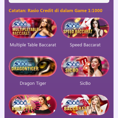
Catatan:
 Rasio Credit di dalam Game 
1:1000
Multiple Table Baccarat
Speed Baccarat
Dragon Tiger
SicBo