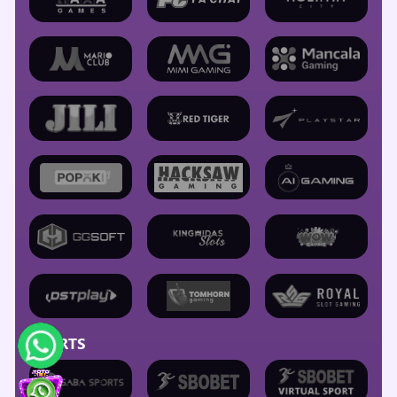
SPORTS