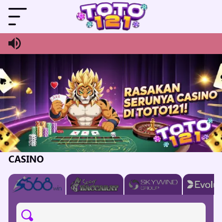
CASINO