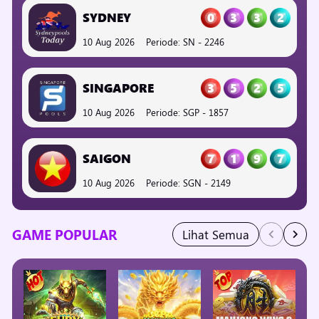
3
5
2
5
SINGAPORE
10 Aug 2026
Periode
:
SGP
-
1857
7
1
9
7
SAIGON
10 Aug 2026
Periode
:
SGN
-
2149
4
1
5
2
MAGNUM45
10 Aug 2026
Periode
:
MG45
-
2502
GAME POPULAR
Lihat Semua