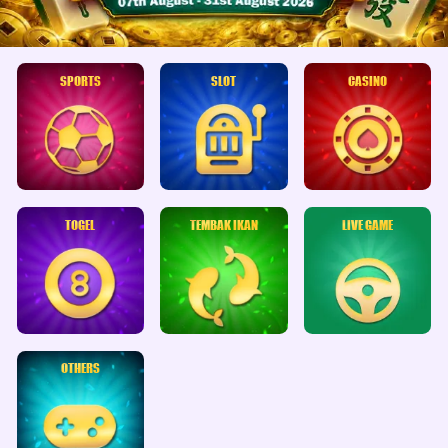
SPORTS
SLOT
CASINO
TOGEL
TEMBAK IKAN
LIVE GAME
OTHERS