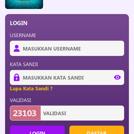
LOGIN
USERNAME
1
3
0
1
BERLIN
10 Aug 2026
Periode
:
BRLN
-
1233
KATA SANDI
6
4
0
3
TOKYO
10 Aug 2026
Periode
:
TOKYO
-
1233
Lupa Kata Sandi ?
2
5
8
4
GUANGZHOU
VALIDASI
10 Aug 2026
Periode
:
GZ
-
1233
7
2
9
6
VANCOUVER
LOGIN
DAFTAR