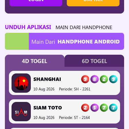
10 Aug 2026
Periode
:
VANC
-
1233
9
3
6
0
LONDON
UNDUH APLIKASI
MAIN DARI HANDPHONE
10 Aug 2026
Periode
:
LND
-
1233
Main Dari
HANDPHONE ANDROID
9
8
2
9
SHANGHAI
4D TOGEL
6D TOGEL
10 Aug 2026
Periode
:
SH
-
2261
2
5
7
7
SIAM TOTO
10 Aug 2026
Periode
:
ST
-
2164
0
3
3
2
SYDNEY
10 Aug 2026
Periode
:
SN
-
2246