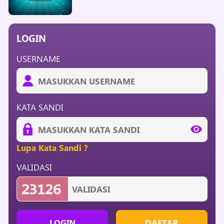
LOGIN
USERNAME
1
5
0
5
BERLIN
06 Aug 2026
Periode
:
BRLN
-
1229
KATA SANDI
8
4
1
3
TOKYO
06 Aug 2026
Periode
:
TOKYO
-
1229
Lupa Kata Sandi ?
6
4
8
5
GUANGZHOU
VALIDASI
06 Aug 2026
Periode
:
GZ
-
1229
1
1
8
7
VANCOUVER
LOGIN
DAFTAR