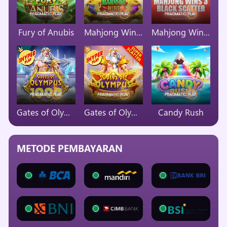
Fury of Anubis
Mahjong Wins Triple Pot
Mahjong Wins 3 - Black Scatter
Gates of Olympus 1000
Gates of Olympus Super Scatter
Candy Rush
METODE PEMBAYARAN