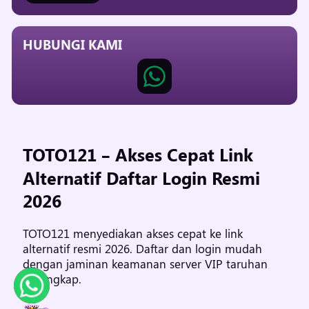
HUBUNGI KAMI
TOTO121 – Akses Cepat Link
Alternatif Daftar Login Resmi
2026
TOTO121
menyediakan akses cepat ke link
alternatif resmi 2026. Daftar dan login mudah
dengan jaminan keamanan server VIP taruhan
terlengkap.