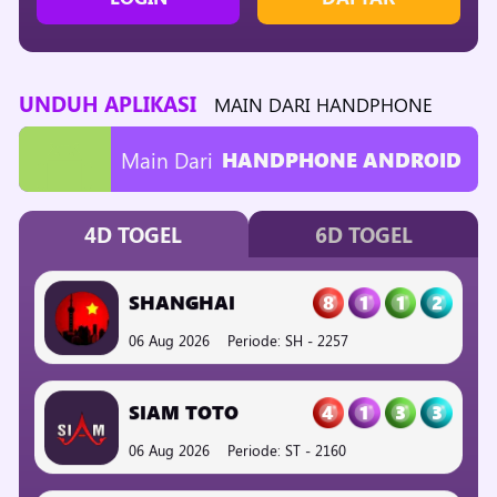
06 Aug 2026
Periode
:
VANC
-
1229
7
2
8
7
LONDON
UNDUH APLIKASI
MAIN DARI HANDPHONE
06 Aug 2026
Periode
:
LND
-
1229
Main Dari
HANDPHONE ANDROID
8
1
1
2
SHANGHAI
4D TOGEL
6D TOGEL
06 Aug 2026
Periode
:
SH
-
2257
4
1
3
3
SIAM TOTO
06 Aug 2026
Periode
:
ST
-
2160
4
8
1
6
SYDNEY
06 Aug 2026
Periode
:
SN
-
2242