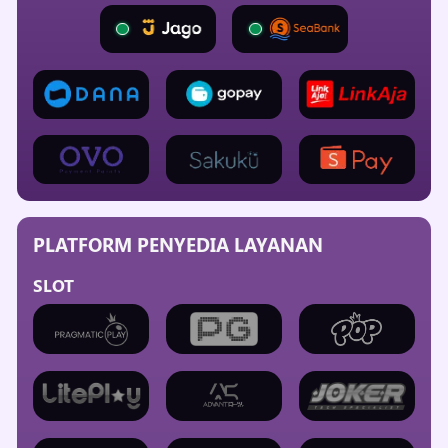
PLATFORM PENYEDIA LAYANAN
SLOT